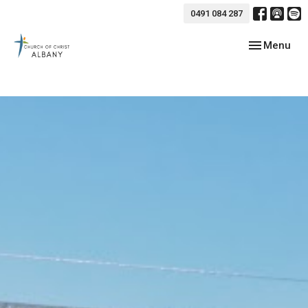
0491 084 287
Toggle navig
Menu